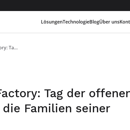
Lösungen
Technologie
Blog
Über uns
Kont
Flash Battery Open Factory: Tag der offenen Tür bei Flash Battery für die Familien seiner Mitarbeitenden
actory: Tag der offene
 die Familien seiner