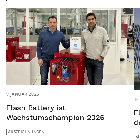
9 JANUAR 2026
14
Flash Battery ist
F
Wachstumschampion 2026
d
AUSZEICHNUNGEN
A