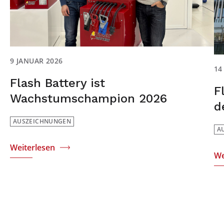
9 JANUAR 2026
14
Flash Battery ist
F
Wachstumschampion 2026
d
AUSZEICHNUNGEN
A
Weiterlesen
We