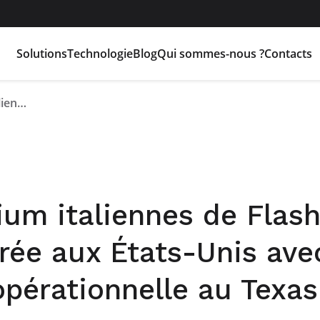
Solutions
Technologie
Blog
Qui sommes-nous ?
Contacts
Les batteries au lithium italiennes de Flash Battery font leur entrée aux États-Unis avec une nouvelle filiale opérationnelle au Texas
hium italiennes de Flas
trée aux États-Unis ave
 opérationnelle au Texas