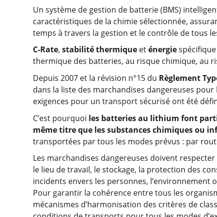
Un système de gestion de batterie (BMS) intelligent
caractéristiques de la chimie sélectionnée, assuran
temps à travers la gestion et le contrôle de tous les
C-Rate
,
stabilité thermique
et
énergie
spécifique
thermique des batteries, au risque chimique, au ri
Depuis 2007 et la révision n°15 du
Règlement Ty
dans la liste des marchandises dangereuses pour l
exigences pour un transport sécurisé ont été défin
C’est pourquoi
les batteries au lithium font pa
même titre que les substances chimiques ou i
transportées par tous les modes prévus : par route
Les marchandises dangereuses doivent respecter d
le lieu de travail, le stockage, la protection des 
incidents envers les personnes, l’environnement 
Pour garantir la cohérence entre tous les organis
mécanismes d’harmonisation des critères de class
conditions de transports pour tous les modes d’ex