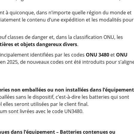
tent à quiconque, dans n’importe quelle région du monde et
atement le contenu d’une expédition et les modalités pour
f classes de danger et, dans la classification ONU, les
tières et objets dangereux divers
.
rincipalement identifiées par les codes
ONU 3480
et
ONU
R en 2025, de nouveaux codes ont été introduits pour s’align
teries non emballées ou non installées dans l’équipement
llées sans le dispositif, c’est-à-dire les batteries qui sont
les seront utilisées par le client final.
hium sont livrées avec le code UN3480.
enues dans l’équipement – Batteries contenues ou