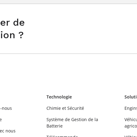
er de
tion ?
Technologie
Solut
-nous
Chimie et Sécurité
Engin
e
Système de Gestion de la
Véhic
Batterie
agrico
vec nous