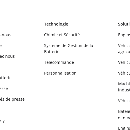
Technologie
Solut
-nous
Chimie et Sécurité
Engin
e
Système de Gestion de la
Véhic
Batterie
agrico
vec nous
Télécommande
Véhic
Personnalisation
Véhicu
tteries
Machi
esse
indust
s de presse
Véhicu
Batea
et éle
kly
Engin