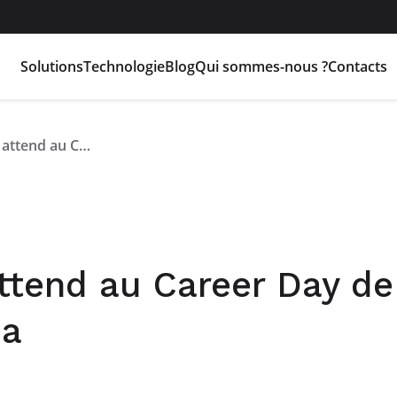
Solutions
Technologie
Blog
Qui sommes-nous ?
Contacts
Flash Battery vous attend au Career Day de l’IIS Nobili à Reggio Emilia
ttend au Career Day de 
ia