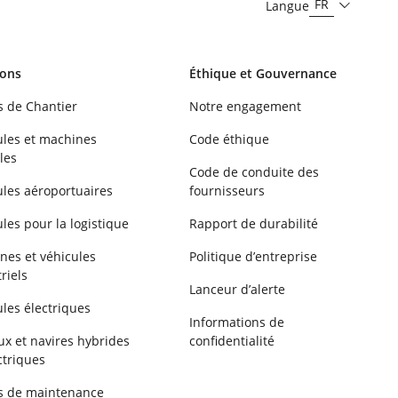
FR
Langue
ions
Éthique et Gouvernance
s de Chantier
Notre engagement
ules et machines
Code éthique
les
Code de conduite des
ules aéroportuaires
fournisseurs
les pour la logistique
Rapport de durabilité
nes et véhicules
Politique d’entreprise
riels
Lanceur d’alerte
les électriques
Informations de
ux et navires hybrides
confidentialité
ctriques
s de maintenance