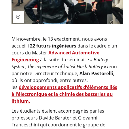
Mi-novembre, le 13 exactement, nous avons
accueilli
22 futurs ingénieurs
dans le cadre d’un
cours du Master
Advanced Automotive
Engineering
à la suite du séminaire «
Battery
System, the experience of kaitek Flash Battery » t
enu
par notre Directeur technique,
Alan Pastorelli
,
où ils ont approfondi, entre autres,
les
développements applicatifs d’éléments liés
à l’électronique et la chimie des batteries au
lithium.
Les étudiants étaient accompagnés par les
professeurs Davide Barater et Giovanni
Franceschini qui coordonnent le groupe de