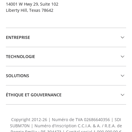
14001 W Hwy 29, Suite 102
Liberty Hill, Texas 78642
ENTREPRISE
TECHNOLOGIE
SOLUTIONS
ÉTHIQUE ET GOUVERNANCE
Copyright 2012-26 | Numéro de TVA 02686640356 | SDI
SUBM70N | Numéro d'inscription C.C.I.A. & A. / R.E.A. de
Reggio Emilia : RE-304473 | Capital social 1.000.000,00 €