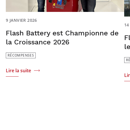
9 JANVIER 2026
14
Flash Battery est Championne de
F
la Croissance 2026
l
RÉCOMPENSES
R
Lire la suite
Li