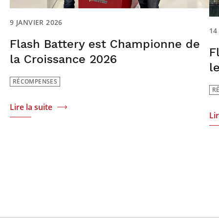
9 JANVIER 2026
14
Flash Battery est Championne de
F
la Croissance 2026
l
RÉCOMPENSES
R
Lire la suite
Li