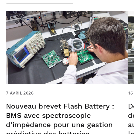
7 AVRIL 2026
16
Nouveau brevet Flash Battery :
D
BMS avec spectroscopie
d
d’impédance pour une gestion
a