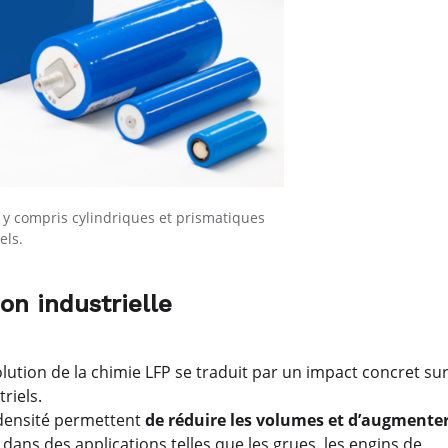
, y compris cylindriques et prismatiques
els.
on industrielle
olution de la chimie LFP se traduit par un impact concret su
riels.
 densité permettent
de réduire les volumes et d’augmente
on dans des applications telles que les grues, les engins de