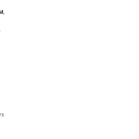
EM
,
n
rs