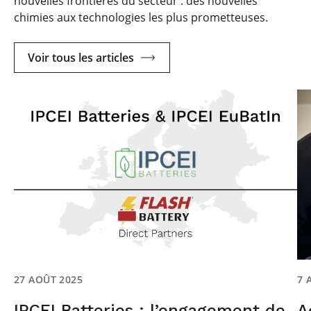
nouvelles frontières du secteur : des nouvelles
chimies aux technologies les plus prometteuses.
Voir tous les articles
27 AOÛT 2025
7 
IPCEI Batteries : l’engagement de
A