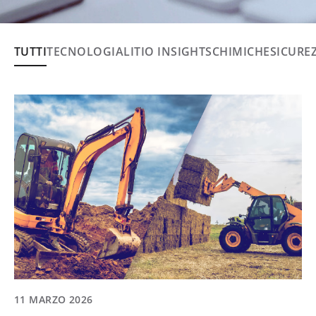
TUTTI
TECNOLOGIA
LITIO INSIGHTS
CHIMICHE
SICURE
11 MARZO 2026